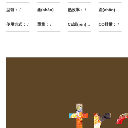
型號：
/
產(chǎn)地：
/
熱效率：
/
產(chǎn)品規(guī)格：
使用方式：
/
重量：
/
CE認(rèn)證/CERTIFIVADO：
CO排量：
/
/