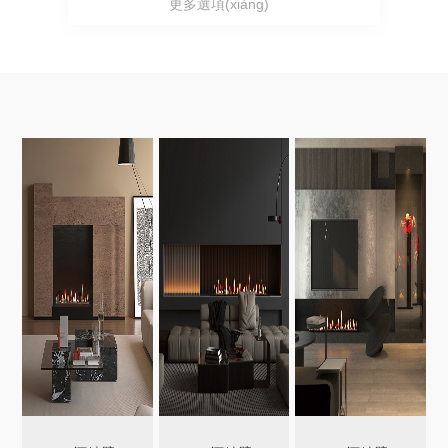
更多選項(xiàng)
戶外景觀壁爐
Italkero | 意大利
戶外BBQ庭院壁爐
Palazzetti | 意大利
Glamm | 葡萄牙
Hergom | 西班牙
AK47 | 意大利
FOCOTTO I 意大利
kalfire | 荷蘭
ELINA
Eldvarm / 法國(guó)