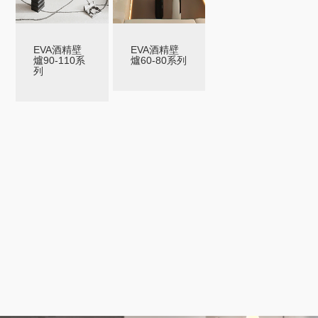
EVA酒精壁
EVA酒精壁
爐90-110系
爐60-80系列
列