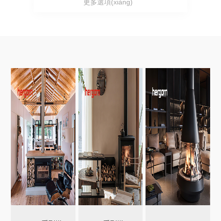
更多選項(xiàng)
戶外景觀壁爐
Italkero | 意大利
戶外BBQ庭院壁爐
Palazzetti | 意大利
Glamm | 葡萄牙
Hergom | 西班牙
AK47 | 意大利
FOCOTTO I 意大利
kalfire | 荷蘭
ELINA
Eldvarm / 法國(guó)