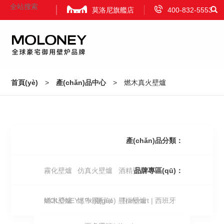
莫洛尼旗艦店
400-832-5553
首頁(yè)
產(chǎn)品中心
首頁(yè)
>
產(chǎn)品中心
>
燃木真火壁爐
Home
Product
項(xiàng)目案例
資訊中心
Projects
News
產(chǎn)品分類：
霧化壁爐
仿真火壁爐
酒精壁爐
品牌專區(qū)：
視頻
品牌合作
關(guān)于我們
Video
Attract Investment
About Us
燃木壁爐
MOLONEY | 中國(guó)
燃?xì)獗跔t
懸掛壁爐
Traforart | 西班牙