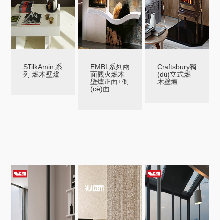
STilkAmin 系
EMBL系列兩
Craftsbury獨
列 燃木壁爐
面觀火燃木
(dú)立式燃
壁爐正面+側
木壁爐
(cè)面