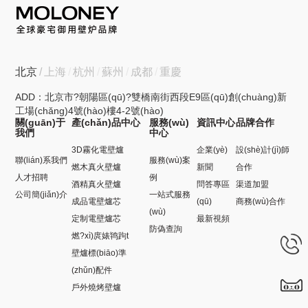
北京
上海
杭州
蘇州
成都
重慶
ADD：北京市?朝陽區(qū)?雙橋南街西段E9區(qū)創(chuàng)新
工場(chǎng)4號(hào)樓4-2號(hào)
關(guān)于
產(chǎn)品中心
服務(wù)
資訊中心
品牌合作
我們
中心
3D霧化電壁爐
企業(yè)
設(shè)計(jì)師
聯(lián)系我們
服務(wù)案
燃木真火壁爐
新聞
合作
人才招聘
例
酒精真火壁爐
問答專區
渠道加盟
公司簡(jiǎn)介
一站式服務
成品電壁爐芯
(qū)
商務(wù)合作
(wù)
定制電壁爐芯
最新視頻
防偽查詢
燃?xì)庹婊鸨跔t
壁爐標(biāo)準
(zhǔn)配件
戶外燒烤壁爐