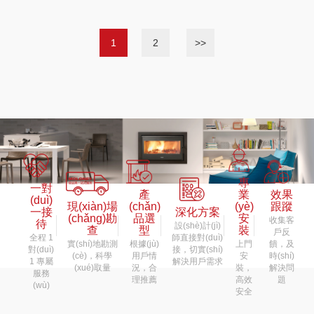
1
2
>>
專
一對
產
業
效果
(duì)
現(xiàn)場
(chǎn)
(yè)
跟蹤
一接
深化方案
(chǎng)勘
品選
安
收集客
待
設(shè)計(jì)
查
型
裝
戶反
全程 1
師直接對(duì)
實(shí)地勘測
根據(jù)
上門
饋，及
對(duì)
接，切實(shí)
(cè)，科學
用戶情
安
時(shí)
1 專屬
解決用戶需求
(xué)取量
況，合
裝，
解決問
服務
理推薦
高效
題
(wù)
安全