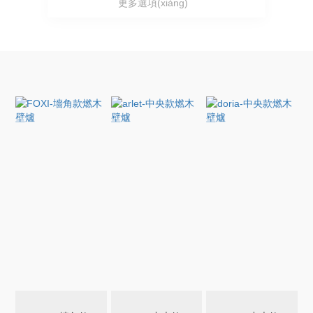
更多選項(xiàng)
戶外景觀壁爐
Italkero | 意大利
戶外BBQ庭院壁爐
Palazzetti | 意大利
Glamm | 葡萄牙
Hergom | 西班牙
AK47 | 意大利
FOCOTTO I 意大利
kalfire | 荷蘭
ELINA
Eldvarm / 法國(guó)