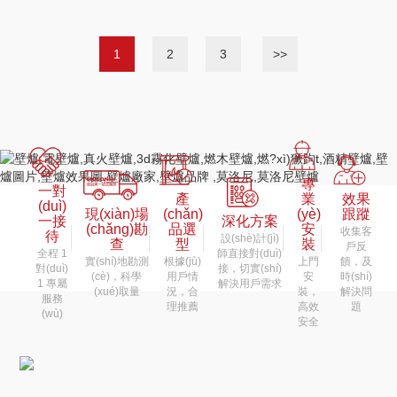
1
2
3
>>
專
一對
產
業
效果
(duì)
現(xiàn)場
(chǎn)
(yè)
跟蹤
一接
深化方案
(chǎng)勘
品選
安
收集客
待
設(shè)計(jì)
查
型
裝
戶反
全程 1
師直接對(duì)
實(shí)地勘測
根據(jù)
上門
饋，及
對(duì)
接，切實(shí)
(cè)，科學
用戶情
安
時(shí)
1 專屬
解決用戶需求
(xué)取量
況，合
裝，
解決問
服務
理推薦
高效
題
(wù)
安全