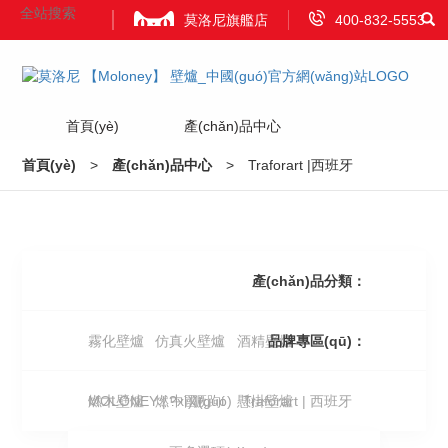
莫洛尼旗艦店
400-832-5553
首頁(yè)
產(chǎn)品中心
Home
Product
首頁(yè)
>
產(chǎn)品中心
>
Traforart |西班牙
項(xiàng)目案例
資訊中心
Projects
News
產(chǎn)品分類：
視頻
品牌合作
關(guān)于我們
霧化壁爐
仿真火壁爐
酒精壁爐
品牌專區(qū)：
Video
Attract Investment
About Us
燃木壁爐
MOLONEY | 中國(guó)
燃?xì)獗跔t
懸掛壁爐
Traforart | 西班牙