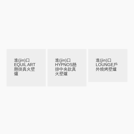
進(jìn)口
進(jìn)口
進(jìn)口
EQUIL ART
HYPNOS懸
LOUNGE戶
懸掛真火壁
掛中央款真
外燒烤壁爐
爐
火壁爐