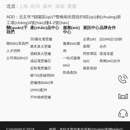
北京
上海
杭州
蘇州
成都
重慶
ADD：北京市?朝陽區(qū)?雙橋南街西段E9區(qū)創(chuàng)新
工場(chǎng)4號(hào)樓4-2號(hào)
關(guān)于
產(chǎn)品中心
服務(wù)
資訊中心
品牌合作
我們
中心
3D霧化電壁爐
企業(yè)
設(shè)計(jì)師
聯(lián)系我們
服務(wù)案
燃木真火壁爐
新聞
合作
人才招聘
例
酒精真火壁爐
問答專區
渠道加盟
公司簡(jiǎn)介
一站式服務
成品電壁爐芯
(qū)
商務(wù)合作
(wù)
定制電壁爐芯
最新視頻
防偽查詢
燃?xì)庹婊鸨跔t
壁爐標(biāo)準
(zhǔn)配件
戶外燒烤壁爐
Copyright © 2019,
申明：本站文章均來自原創(chuàng)和網(wǎng)