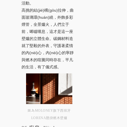
活動。
高挑的結(jié)構(gòu)拉伸，曲
面玻璃環(huán)繞，外飾多彩
煙管，全景爐火，人們立于
前，唏噓嘆息，這才是這一座
壁爐的立體生命。碳鋼材料造
就了堅毅的外表，守護著柔情
的內(nèi)心，內(nèi)心的寧靜
與燃木的喧騰同時存在，平凡
的生活，有了儀式感。
圖為
MOLONEY旗下西班牙
LORENA懸掛燃木壁爐