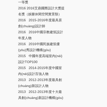
一等獎
2016 2016艾鼎國際設計大獎提
名獎（娛樂休閑空間實景類）
2016 2015-2016年度最具原
創(chuàng)設計師
2016 2016中國宗教建筑設計
年度人物
2016 2016中國民族建筑優
(yōu)秀設計機構(gòu)
2015 中國年度高端室內(nèi)
設計TOP100
2015 2014-2015年度中國室
內(nèi)設計百強人物
2013 2012-2013年度最具創
(chuàng)新設計人物
2013 2012-2013年度十大最
具創(chuàng)新設計機構(gòu)