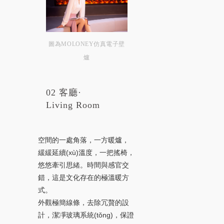
圖為MOLONEY仿真電子壁
爐
02 客廳·
Living Room
空間的一處角落，一方暖爐，
緩緩延續(xù)溫度，一把搖椅，
悠悠牽引思緒。時間與感官交
錯，這是文化存在的極溫暖方
式。
外觀極簡線條，去除冗贅的設
計，潔凈玻璃系統(tǒng)，保證