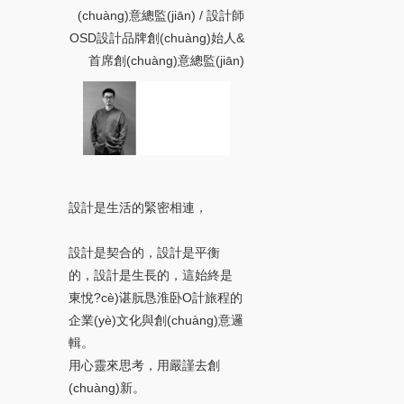
(chuàng)意總監(jiān) / 設計師
OSD設計品牌創(chuàng)始人&
首席創(chuàng)意總監(jiān)
設計是生活的緊密相連，
設計是契合的，設計是平衡
的，設計是生長的，這始終是
東悅?cè)谌朊恳淮卧O計旅程的
企業(yè)文化與創(chuàng)意邏
輯。
用心靈來思考，用嚴謹去創
(chuàng)新。