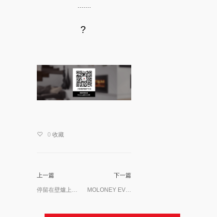
.......
?
0
收藏
上一篇
下一篇
停留在壁爐上的時間，牽系著愛與溫暖
MOLONEY EVENT | 騎行的力量