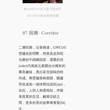
圖為
MOLONEY旗下西班牙
ARANDA燃木燒烤壁爐
07 回廊· Corridor
二層回廊，沿著廊邊，CIRCUS
壁爐色彩明艷，明黃真皮與啞
光磨砂不銹鋼混搭，濃重的現
(xiàn)代風格元素圍合出獨有的
審美趣味，透出富含韻味的時
尚感。將壁爐座椅展開，圍爐
而坐成為一個休閑洽談區(qū)，
在此，人與人相遇相知，伴隨
著真實的交流，觥籌交錯之
間，更多的美好故事漸漸發(fā)
生。