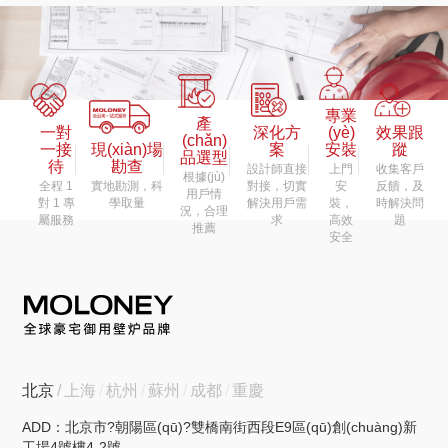
專業
產
一對
深化方
(yè)
效果跟
(chǎn)
一接
現(xiàn)場
案
安裝
蹤
品選型
待
勘查
設計師直接
上門
收集客戶
根據(jù)
全程 1
實地勘測，科
對接，切實
安
反饋，及
用戶情
對 1 專
學取量
解決用戶需
裝，
時解決問
況，合理
屬服務
求
高效
題
推薦
安全
北京
上海
杭州
蘇州
成都
重慶
ADD：北京市?朝陽區(qū)?雙橋南街西段E9區(qū)創(chuàng)新
工場4號樓4-2號