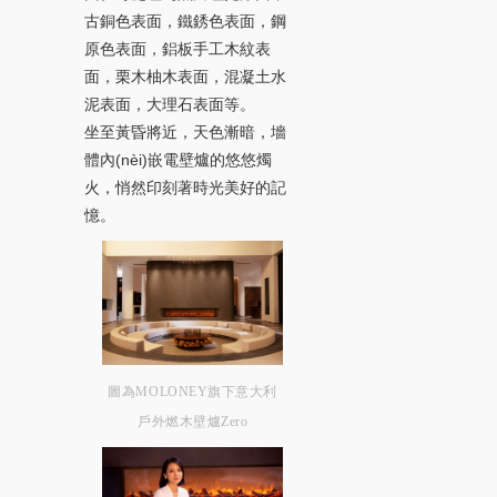
古銅色表面，鐵銹色表面，鋼
原色表面，鋁板手工木紋表
面，栗木柚木表面，混凝土水
泥表面，大理石表面等。
坐至黃昏將近，天色漸暗，墻
體內(nèi)嵌電壁爐的悠悠燭
火，悄然印刻著時光美好的記
憶。
圖為MOLONEY旗下意大利
戶外燃木壁爐Zero