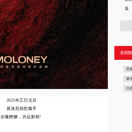
幕
新聞
壁
燃
仿
2025年
乙巳
元旦
莫洛尼與您攜手
步履鏗鏘，共赴新程!