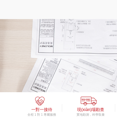
一對一接待
現(xiàn)場勘查
全程 1 對 1 專屬服務
實地勘測，科學取量