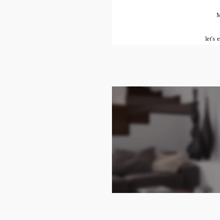
M
let's