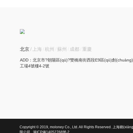
北京
上海
杭州
蘇州
成都
重慶
ADD：北京市?朝陽區(qū)?雙橋南街西段E9區(qū)創(chuàng
工場4號樓4-2號
Copyright © 2019, moloney Co., Ltd. All Rights Reserved. 上海鄉
限公司
滬ICP備14052768號-2