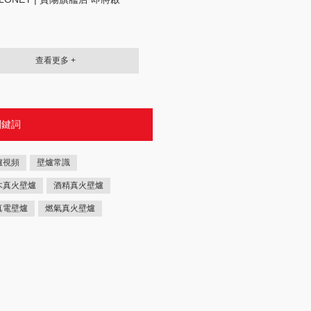
查看更多 +
關鍵詞
爐視頻
壁爐常識
木真火壁爐
酒精真火壁爐
真電壁爐
燃氣真火壁爐