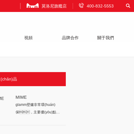
莫洛尼旗艦店
400-832-5553
視頻
品牌合作
關于我們
Video
Attract Investment
About Us
chǎn)品
MIME
glamm壁爐非常環(huán)
保，主要優(yōu)點之
一是其能效。其燃
燒的所有燃...