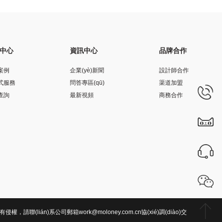
中心
資訊中心
品牌合作
案例
企業(yè)新聞
設計師合作
式服務
問答專區(qū)
渠道加盟
查詢
最新視頻
商務合作
，請聯(lián)系公司郵箱work@moloney.com.cn協(xié)調(diào)交