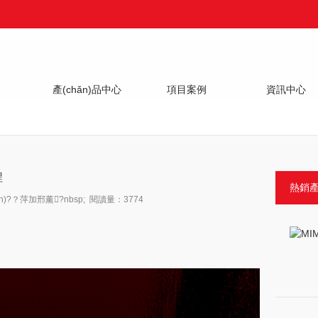
產(chǎn)品中心
項目案例
資訊中心
Product
Projects
News
程
熱銷產(
)?？萍加邢薰?nbsp; 閱讀量：3774