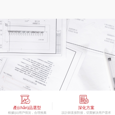
產(chǎn)品選型
深化方案
根據(jù)用戶情況，合理推薦
設計師直接對接，切實解決用戶需求