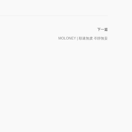
下一篇
MOLONEY | 順遂無虞 岑靜無妄